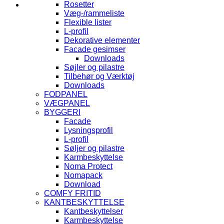
Rosetter
Væg-/rammeliste
Flexible lister
L-profil
Dekorative elementer
Facade gesimser
Downloads
Søjler og pilastre
Tilbehør og Værktøj
Downloads
FODPANEL
VÆGPANEL
BYGGERI
Facade
Lysningsprofil
L-profil
Søljer og pilastre
Karmbeskyttelse
Noma Protect
Nomapack
Download
COMFY FRITID
KANTBESKYTTELSE
Kantbeskyttelser
Karmbeskyttelse