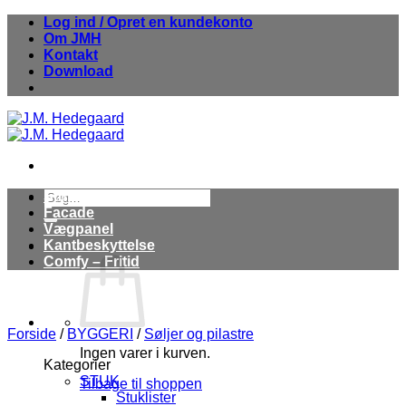
Fortsæt
Log ind / Opret en kundekonto
til
Om JMH
indhold
Kontakt
Download
Søg
Stuk
efter:
Facade
Vægpanel
Kantbeskyttelse
Comfy – Fritid
Forside
/
BYGGERI
/
Søljer og pilastre
Ingen varer i kurven.
Kategorier
STUK
Tilbage til shoppen
Stuklister