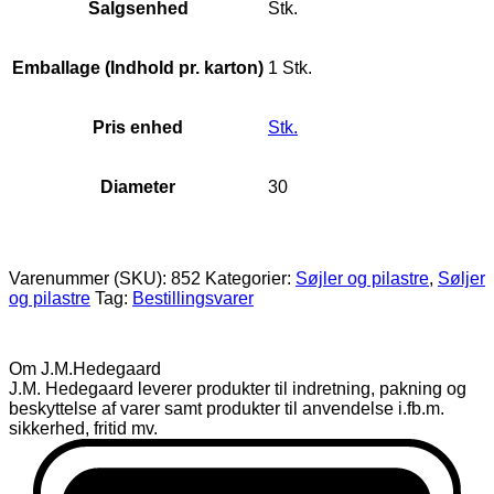
Salgsenhed
Stk.
Emballage (Indhold pr. karton)
1 Stk.
Pris enhed
Stk.
Diameter
30
Varenummer (SKU):
852
Kategorier:
Søjler og pilastre
,
Søljer
og pilastre
Tag:
Bestillingsvarer
Om J.M.Hedegaard
J.M. Hedegaard leverer produkter til indretning, pakning og
beskyttelse af varer samt produkter til anvendelse i.fb.m.
sikkerhed, fritid mv.
D