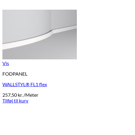
Vis
FODPANEL
WALLSTYL® FL1 flex
257,50
kr.
/Meter
Tilføj til kurv