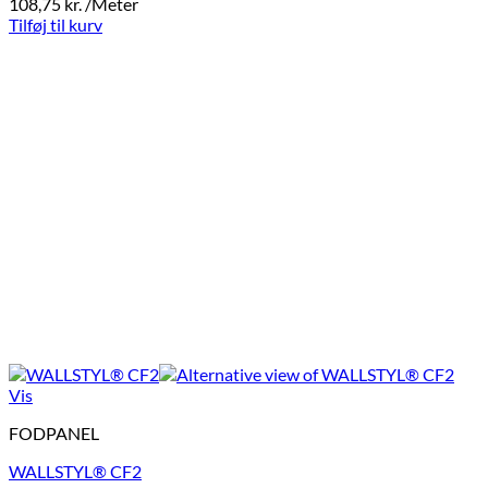
108,75
kr.
/Meter
Tilføj til kurv
Vis
FODPANEL
WALLSTYL® CF2