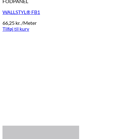
FODPANEL
WALLSTYL® FB1
66,25
kr.
/Meter
Tilføj til kurv