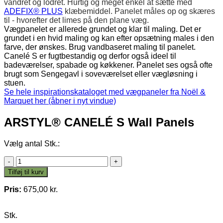
vandret og lodret. Hurtig og meget enkel at sætte med
ADEFIX® PLUS
klæbemiddel. Panelet måles op og skæres
til - hvorefter det limes på den plane væg.
Vægpanelet er allerede grundet og klar til maling. Det er
grundet i en hvid maling og kan efter opsætning males i den
farve, der ønskes. Brug vandbaseret maling til panelet.
Canelé S er fugtbestandig og derfor også ideel til
badeværelser, spabade og køkkener. Panelet ses også ofte
brugt som Sengegavl i soveværelset eller vægløsning i
stuen.
Se hele inspirationskataloget med vægpaneler fra Noël &
Marquet her (åbner i nyt vindue)
ARSTYL® CANELÉ S Wall Panels
Vælg antal Stk.:
ARSTYL®
CANELÉ
Tilføj til kurv
S
Wall
Pris:
675,00
kr.
Panels
antal
Stk.