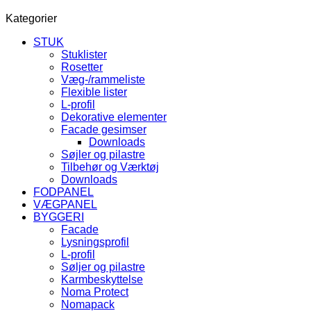
Kategorier
STUK
Stuklister
Rosetter
Væg-/rammeliste
Flexible lister
L-profil
Dekorative elementer
Facade gesimser
Downloads
Søjler og pilastre
Tilbehør og Værktøj
Downloads
FODPANEL
VÆGPANEL
BYGGERI
Facade
Lysningsprofil
L-profil
Søljer og pilastre
Karmbeskyttelse
Noma Protect
Nomapack