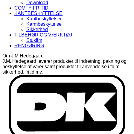
Download
COMFY FRITID
KANTBESKYTTELSE
Kantbeskyttelser
Karmbeskyttelse
Sikkerhed
TILBEHØR OG VÆRKTØJ
Stuklim
RENGØRING
Om J.M.Hedegaard
J.M. Hedegaard leverer produkter til indretning, pakning og
beskyttelse af varer samt produkter til anvendelse i.fb.m.
sikkerhed, fritid mv.
D