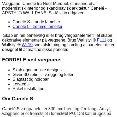
Vægpanel Canelé fra Noël-Marquet, er inspireret af
modernistisk interiør og skandinavisk arkitektur. Canelé -
ARSTYL® WALL PANELS - fås i to udgaver:
Canelé S - runde lameller
Canelé L - tremme lameller
Skab en hel panelvæg eller brug vægpanelerne til at skabe
dekorative elementer på væggene. Brug Wallstyl ®
FL11
og
Wallstyl ®
WL10
som afslutning og samling af paneler - de er
designet til at matche disse paneler.
FORDELE ved vægpanel
Skab egne unikke designs
Giver 3D-relief til vægge og lofter
Slagfast og holdbar
Letvægts
Enkel installation
Om Canelé S
Canelé S
vægpanelet er 300 mm bredt og 2 m langt. Arstyl
vægpaneler er fremstillet i formstøbt PU. Det kan bruges på