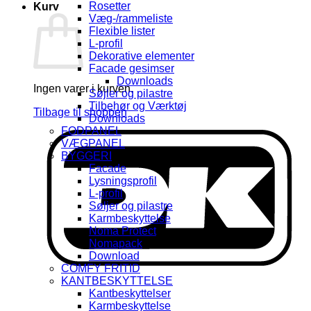
Rosetter
Kurv
Væg-/rammeliste
Flexible lister
L-profil
Dekorative elementer
Facade gesimser
Downloads
Ingen varer i kurven.
Søjler og pilastre
Tilbehør og Værktøj
Tilbage til shoppen
Downloads
FODPANEL
D
VÆGPANEL
BYGGERI
Facade
Lysningsprofil
L-profil
Søljer og pilastre
Karmbeskyttelse
Noma Protect
Nomapack
Download
COMFY FRITID
KANTBESKYTTELSE
Kantbeskyttelser
Karmbeskyttelse