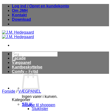
Fortsæt
Log ind / Opret en kundekonto
til
Om JMH
indhold
Kontakt
Download
Søg
Stuk
efter:
Facade
Vægpanel
Kantbeskyttelse
Comfy – Fritid
Forside
/
VÆGPANEL
Ingen varer i kurven.
Kategorier
STUK
Tilbage til shoppen
Stuklister