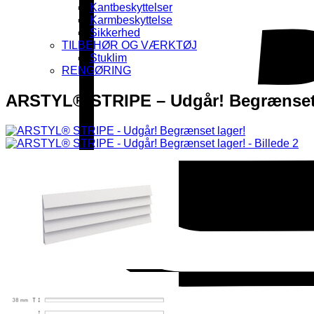
Kantbeskyttelser
Karmbeskyttelse
Sikkerhed
TILBEHØR OG VÆRKTØJ
Stuklim
RENGØRING
ARSTYL® STRIPE – Udgår! Begrænset 
DanKort