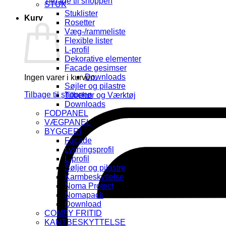
Tilbage til shoppen
STUK
Stuklister
Kurv
Rosetter
Væg-/rammeliste
Flexible lister
L-profil
Dekorative elementer
Facade gesimser
Downloads
Ingen varer i kurven.
Søjler og pilastre
Tilbage til shoppen
Tilbehør og Værktøj
Downloads
FODPANEL
VÆGPANEL
BYGGERI
Facade
Lysningsprofil
L-profil
Søljer og pilastre
Karmbeskyttelse
Noma Protect
Nomapack
Download
COMFY FRITID
KANTBESKYTTELSE