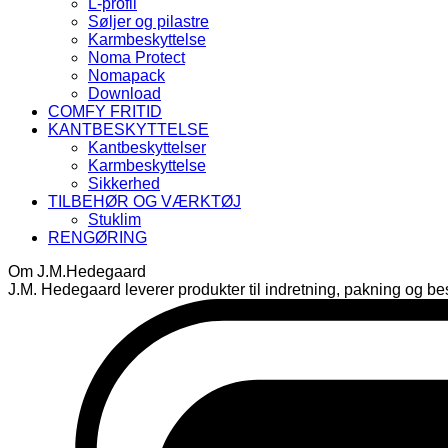
L-profil
Søljer og pilastre
Karmbeskyttelse
Noma Protect
Nomapack
Download
COMFY FRITID
KANTBESKYTTELSE
Kantbeskyttelser
Karmbeskyttelse
Sikkerhed
TILBEHØR OG VÆRKTØJ
Stuklim
RENGØRING
Om J.M.Hedegaard
J.M. Hedegaard leverer produkter til indretning, pakning og besk