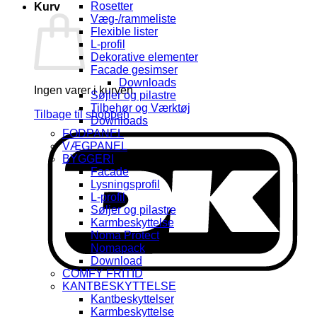
Rosetter
Kurv
Væg-/rammeliste
Flexible lister
L-profil
Dekorative elementer
Facade gesimser
Downloads
Ingen varer i kurven.
Søjler og pilastre
Tilbehør og Værktøj
Tilbage til shoppen
Downloads
FODPANEL
D
VÆGPANEL
BYGGERI
Facade
Lysningsprofil
L-profil
Søljer og pilastre
Karmbeskyttelse
Noma Protect
Nomapack
Download
COMFY FRITID
KANTBESKYTTELSE
Kantbeskyttelser
Karmbeskyttelse