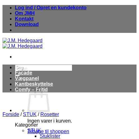
Fortsæt
Log ind / Opret en kundekonto
til
Om JMH
indhold
Kontakt
Download
Søg
Stuk
efter:
Facade
Vægpanel
Kantbeskyttelse
Comfy – Fritid
Forside
/
STUK
/
Rosetter
Ingen varer i kurven.
Kategorier
STUK
Tilbage til shoppen
Stuklister