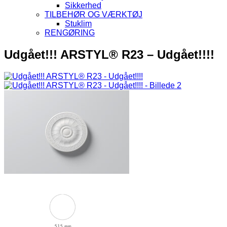
Sikkerhed
TILBEHØR OG VÆRKTØJ
Stuklim
RENGØRING
Udgået!!! ARSTYL® R23 – Udgået!!!!