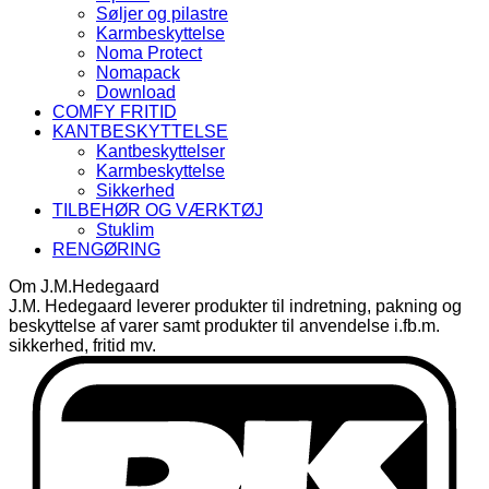
Søljer og pilastre
Karmbeskyttelse
Noma Protect
Nomapack
Download
COMFY FRITID
KANTBESKYTTELSE
Kantbeskyttelser
Karmbeskyttelse
Sikkerhed
TILBEHØR OG VÆRKTØJ
Stuklim
RENGØRING
Om J.M.Hedegaard
J.M. Hedegaard leverer produkter til indretning, pakning og
beskyttelse af varer samt produkter til anvendelse i.fb.m.
sikkerhed, fritid mv.
D