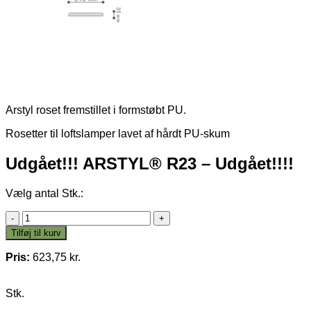
Arstyl roset fremstillet i formstøbt PU.
Rosetter til loftslamper lavet af hårdt PU-skum
Udgået!!! ARSTYL® R23 – Udgået!!!!
Vælg antal Stk.:
Udgået!!!
ARSTYL®
Tilføj til kurv
R23
-
Pris:
623,75
kr.
Udgået!!!!
antal
Stk.