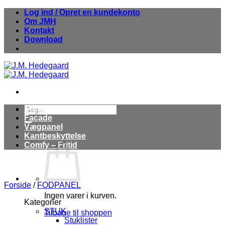
Fortsæt
Log ind / Opret en kundekonto
til
Om JMH
indhold
Kontakt
Download
Søg
Stuk
efter:
Facade
Vægpanel
Kantbeskyttelse
Comfy – Fritid
Forside
/
FODPANEL
Ingen varer i kurven.
Kategorier
STUK
Tilbage til shoppen
Stuklister