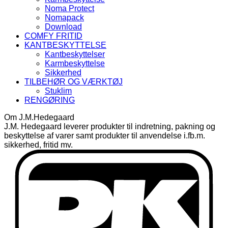
Noma Protect
Nomapack
Download
COMFY FRITID
KANTBESKYTTELSE
Kantbeskyttelser
Karmbeskyttelse
Sikkerhed
TILBEHØR OG VÆRKTØJ
Stuklim
RENGØRING
Om J.M.Hedegaard
J.M. Hedegaard leverer produkter til indretning, pakning og
beskyttelse af varer samt produkter til anvendelse i.fb.m.
sikkerhed, fritid mv.
D