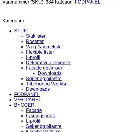
Varenummer (SKU):
384
Kategori:
FODPANEL
Kategorier
STUK
Stuklister
Rosetter
Væg-/rammeliste
Flexible lister
L-profil
Dekorative elementer
Facade gesimser
Downloads
Søjler og pilastre
Tilbehør og Værktøj
Downloads
FODPANEL
VÆGPANEL
BYGGERI
Facade
Lysningsprofil
L-profil
Søljer og pilastre
Karmbeskyttelse