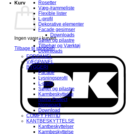
Rosetter
Kurv
Væg-/rammeliste
Flexible lister
L-profil
Dekorative elementer
Facade gesimser
Downloads
Ingen varer i kurven.
Søjler og pilastre
Tilbehør og Værktøj
Tilbage til shoppen
Downloads
FODPANEL
D
VÆGPANEL
BYGGERI
Facade
Lysningsprofil
L-profil
Søljer og pilastre
Karmbeskyttelse
Noma Protect
Nomapack
Download
COMFY FRITID
KANTBESKYTTELSE
Kantbeskyttelser
Karmbeskyttelse