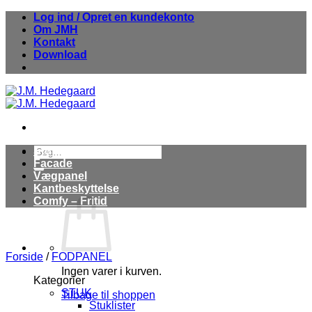
Fortsæt
Log ind / Opret en kundekonto
til
Om JMH
indhold
Kontakt
Download
Søg
Stuk
efter:
Facade
Vægpanel
Kantbeskyttelse
Comfy – Fritid
Forside
/
FODPANEL
Ingen varer i kurven.
Kategorier
STUK
Tilbage til shoppen
Stuklister