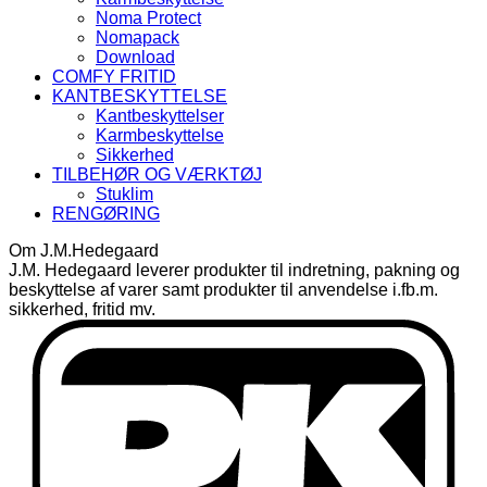
Noma Protect
Nomapack
Download
COMFY FRITID
KANTBESKYTTELSE
Kantbeskyttelser
Karmbeskyttelse
Sikkerhed
TILBEHØR OG VÆRKTØJ
Stuklim
RENGØRING
Om J.M.Hedegaard
J.M. Hedegaard leverer produkter til indretning, pakning og
beskyttelse af varer samt produkter til anvendelse i.fb.m.
sikkerhed, fritid mv.
D