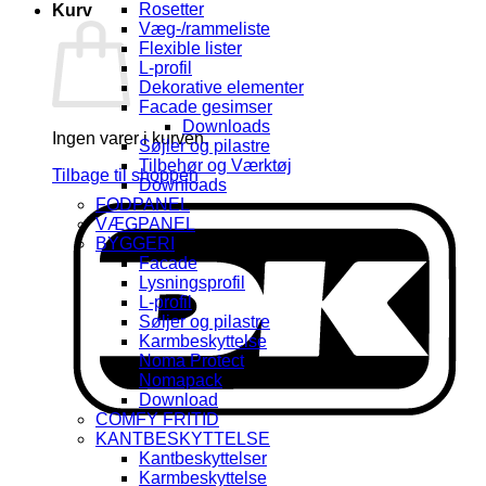
Rosetter
Kurv
Væg-/rammeliste
Flexible lister
L-profil
Dekorative elementer
Facade gesimser
Downloads
Ingen varer i kurven.
Søjler og pilastre
Tilbehør og Værktøj
Tilbage til shoppen
Downloads
FODPANEL
D
VÆGPANEL
BYGGERI
Facade
Lysningsprofil
L-profil
Søljer og pilastre
Karmbeskyttelse
Noma Protect
Nomapack
Download
COMFY FRITID
KANTBESKYTTELSE
Kantbeskyttelser
Karmbeskyttelse