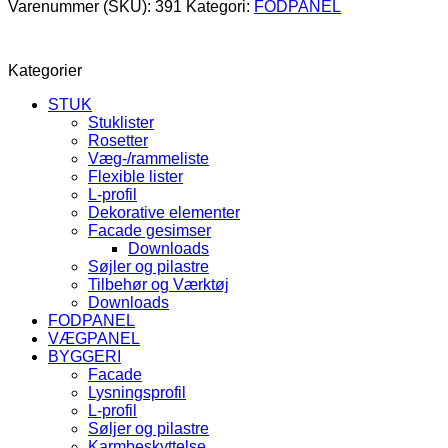
Varenummer (SKU):
391
Kategori:
FODPANEL
Kategorier
STUK
Stuklister
Rosetter
Væg-/rammeliste
Flexible lister
L-profil
Dekorative elementer
Facade gesimser
Downloads
Søjler og pilastre
Tilbehør og Værktøj
Downloads
FODPANEL
VÆGPANEL
BYGGERI
Facade
Lysningsprofil
L-profil
Søljer og pilastre
Karmbeskyttelse