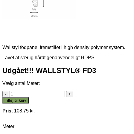
Wallstyl fodpanel fremstillet i high density polymer system.
Lavet af særlig hårdt genanvendeligt HDPS
Udgået!!! WALLSTYL® FD3
Vælg antal Meter:
Udgået!!!
WALLSTYL®
Tilføj til kurv
FD3
antal
Pris:
108,75
kr.
Meter