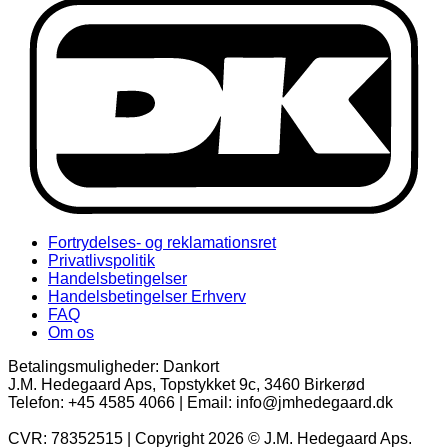
D
Fortrydelses- og reklamationsret
Privatlivspolitik
Handelsbetingelser
Handelsbetingelser Erhverv
FAQ
Om os
Betalingsmuligheder: Dankort
J.M. Hedegaard Aps, Topstykket 9c, 3460 Birkerød
Telefon: +45 4585 4066 | Email: info@jmhedegaard.dk
CVR: 78352515 | Copyright 2026 © J.M. Hedegaard Aps.