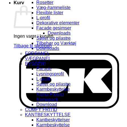
Rosetter
Kurv
Væg-/rammeliste
Flexible lister
L-profil
Dekorative elementer
Facade gesimser
Downloads
Ingen varer i kurven.
Søjler og pilastre
Tilbehør og Værktøj
Tilbage til shoppen
Downloads
FODPANEL
D
VÆGPANEL
BYGGERI
Facade
Lysningsprofil
L-profil
Søljer og pilastre
Karmbeskyttelse
Noma Protect
Nomapack
Download
COMFY FRITID
KANTBESKYTTELSE
Kantbeskyttelser
Karmbeskyttelse