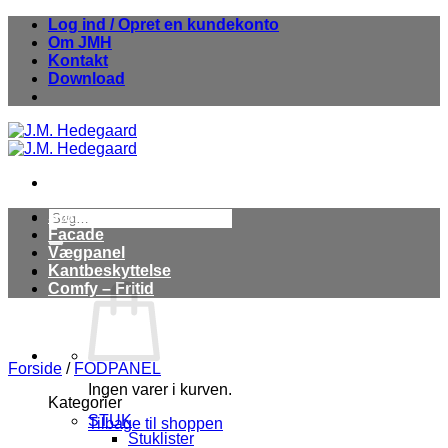
Fortsæt
Log ind / Opret en kundekonto
til
Om JMH
indhold
Kontakt
Download
Søg
Stuk
efter:
Facade
Vægpanel
Kantbeskyttelse
Comfy – Fritid
Forside
/
FODPANEL
Ingen varer i kurven.
Kategorier
STUK
Tilbage til shoppen
Stuklister