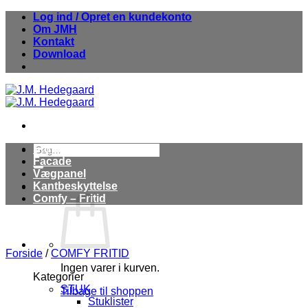
Fortsæt
Log ind / Opret en kundekonto
til
Om JMH
indhold
Kontakt
Download
Søg
Stuk
efter:
Facade
Vægpanel
Kantbeskyttelse
Comfy – Fritid
Forside
/
COMFY FRITID
Ingen varer i kurven.
Kategorier
STUK
Tilbage til shoppen
Stuklister