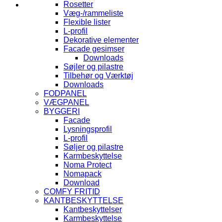
Rosetter
Væg-/rammeliste
Flexible lister
L-profil
Dekorative elementer
Facade gesimser
Downloads
Søjler og pilastre
Tilbehør og Værktøj
Downloads
FODPANEL
VÆGPANEL
BYGGERI
Facade
Lysningsprofil
L-profil
Søljer og pilastre
Karmbeskyttelse
Noma Protect
Nomapack
Download
COMFY FRITID
KANTBESKYTTELSE
Kantbeskyttelser
Karmbeskyttelse