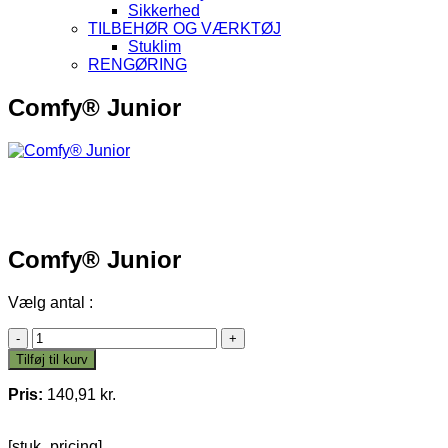
Sikkerhed
TILBEHØR OG VÆRKTØJ
Stuklim
RENGØRING
Comfy® Junior
Comfy® Junior
Vælg antal :
Comfy®
Junior
Tilføj til kurv
antal
Pris:
140,91
kr.
[stuk_pricing]