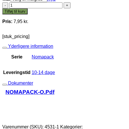
Nomapack
O
Tilføj til kurv
Unslit
antal
Pris:
7,95
kr.
[stuk_pricing]
Yderligere information
Serie
Nomapack
Leveringstid
10-14 dage
Dokumenter
NOMAPACK-O.pdf
Varenummer (SKU):
4531-1
Kategorier: