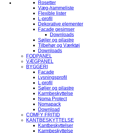
Rosetter
Væg-/rammeliste
Flexible lister
L-profil
Dekorative elementer
Facade gesimser
Downloads
Søjler og pilastre
Tilbehør og Værktøj
Downloads
FODPANEL
VÆGPANEL
BYGGERI
Facade
Lysningsprofil
L-profil
Søljer og pilastre
Karmbeskyttelse
Noma Protect
Nomapack
Download
COMFY FRITID
KANTBESKYTTELSE
Kantbeskyttelser
Karmbeskyttelse