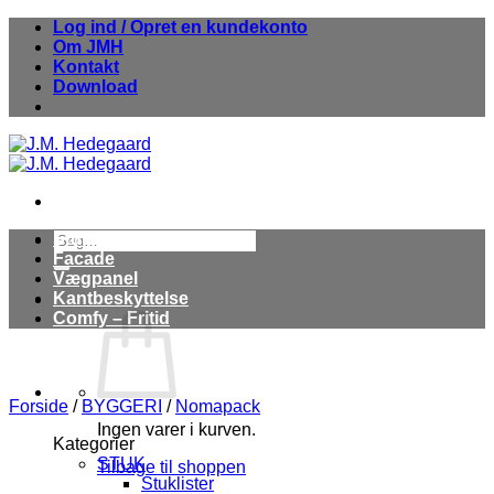
Fortsæt
Log ind / Opret en kundekonto
til
Om JMH
indhold
Kontakt
Download
Søg
Stuk
efter:
Facade
Vægpanel
Kantbeskyttelse
Comfy – Fritid
Forside
/
BYGGERI
/
Nomapack
Ingen varer i kurven.
Kategorier
STUK
Tilbage til shoppen
Stuklister