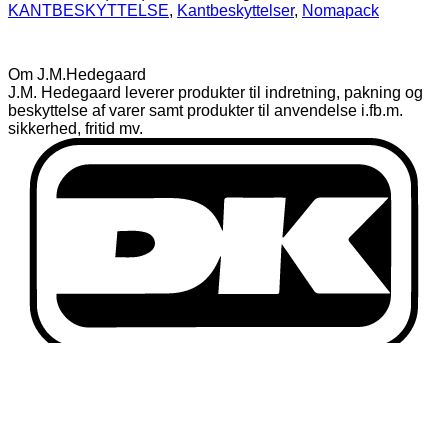
KANTBESKYTTELSE
,
Kantbeskyttelser
,
Nomapack
Om J.M.Hedegaard
J.M. Hedegaard leverer produkter til indretning, pakning og
beskyttelse af varer samt produkter til anvendelse i.fb.m.
sikkerhed, fritid mv.
D
Fortrydelses- og reklamationsret
Privatlivspolitik
Handelsbetingelser
Handelsbetingelser Erhverv