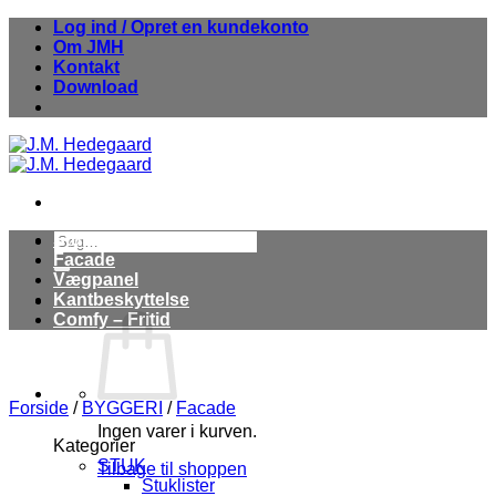
Fortsæt
Log ind / Opret en kundekonto
til
Om JMH
indhold
Kontakt
Download
Søg
Stuk
efter:
Facade
Vægpanel
Kantbeskyttelse
Comfy – Fritid
Forside
/
BYGGERI
/
Facade
Ingen varer i kurven.
Kategorier
STUK
Tilbage til shoppen
Stuklister