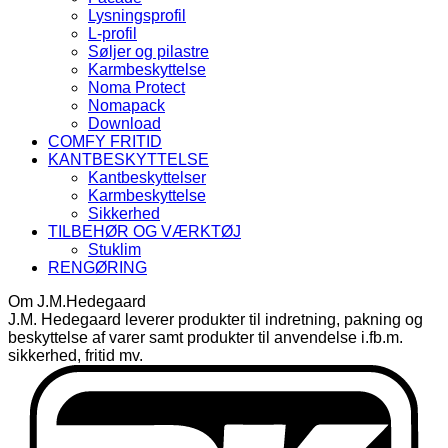
Lysningsprofil
L-profil
Søljer og pilastre
Karmbeskyttelse
Noma Protect
Nomapack
Download
COMFY FRITID
KANTBESKYTTELSE
Kantbeskyttelser
Karmbeskyttelse
Sikkerhed
TILBEHØR OG VÆRKTØJ
Stuklim
RENGØRING
Om J.M.Hedegaard
J.M. Hedegaard leverer produkter til indretning, pakning og
beskyttelse af varer samt produkter til anvendelse i.fb.m.
sikkerhed, fritid mv.
D