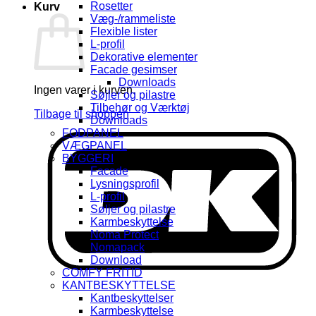
Rosetter
Kurv
Væg-/rammeliste
Flexible lister
L-profil
Dekorative elementer
Facade gesimser
Downloads
Ingen varer i kurven.
Søjler og pilastre
Tilbehør og Værktøj
Tilbage til shoppen
Downloads
FODPANEL
D
VÆGPANEL
BYGGERI
Facade
Lysningsprofil
L-profil
Søljer og pilastre
Karmbeskyttelse
Noma Protect
Nomapack
Download
COMFY FRITID
KANTBESKYTTELSE
Kantbeskyttelser
Karmbeskyttelse