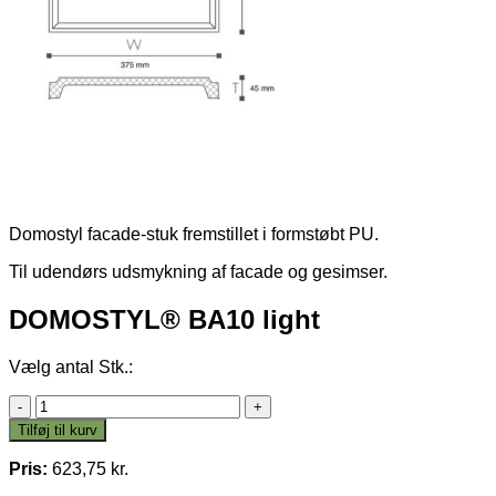
Domostyl facade-stuk fremstillet i formstøbt PU.
Til udendørs udsmykning af facade og gesimser.
DOMOSTYL® BA10 light
Vælg antal Stk.:
DOMOSTYL®
BA10
Tilføj til kurv
light
antal
Pris:
623,75
kr.