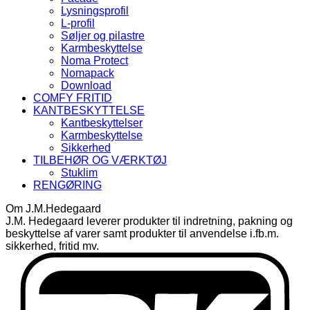
Lysningsprofil
L-profil
Søljer og pilastre
Karmbeskyttelse
Noma Protect
Nomapack
Download
COMFY FRITID
KANTBESKYTTELSE
Kantbeskyttelser
Karmbeskyttelse
Sikkerhed
TILBEHØR OG VÆRKTØJ
Stuklim
RENGØRING
Om J.M.Hedegaard
J.M. Hedegaard leverer produkter til indretning, pakning og
beskyttelse af varer samt produkter til anvendelse i.fb.m.
sikkerhed, fritid mv.
D