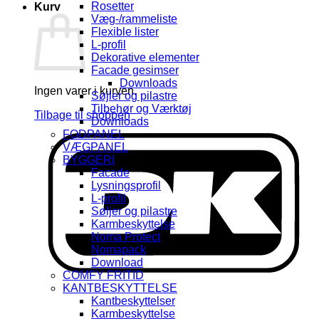
Rosetter
Kurv
Væg-/rammeliste
Flexible lister
L-profil
Dekorative elementer
Facade gesimser
Downloads
Ingen varer i kurven.
Søjler og pilastre
Tilbehør og Værktøj
Tilbage til shoppen
Downloads
FODPANEL
D
VÆGPANEL
BYGGERI
Facade
Lysningsprofil
L-profil
Søljer og pilastre
Karmbeskyttelse
Noma Protect
Nomapack
Download
COMFY FRITID
KANTBESKYTTELSE
Kantbeskyttelser
Karmbeskyttelse