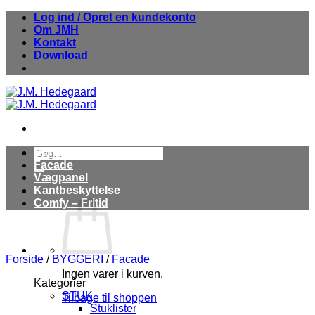
Fortsæt
Log ind / Opret en kundekonto
til
Om JMH
indhold
Kontakt
Download
Søg
Stuk
efter:
Facade
Vægpanel
Kantbeskyttelse
Comfy – Fritid
Forside
/
BYGGERI
/
Facade
Ingen varer i kurven.
Kategorier
STUK
Tilbage til shoppen
Stuklister