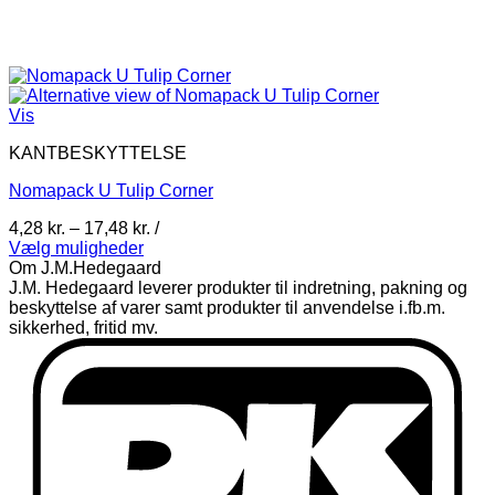
Vis
KANTBESKYTTELSE
Nomapack U Tulip Corner
Prisinterval:
4,28
kr.
–
17,48
kr.
/
4,28 kr.
Vælg muligheder
Dette
til
Om J.M.Hedegaard
vare
17,48 kr.
J.M. Hedegaard leverer produkter til indretning, pakning og
har
beskyttelse af varer samt produkter til anvendelse i.fb.m.
flere
sikkerhed, fritid mv.
varianter.
D
Mulighederne
kan
vælges
på
varesiden