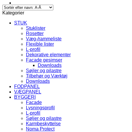
Kategorier
STUK
Stuklister
Rosetter
Væg-/rammeliste
Flexible lister
L-profil
Dekorative elementer
Facade gesimser
Downloads
Søjler og pilastre
Tilbehør og Værktøj
Downloads
FODPANEL
VÆGPANEL
BYGGERI
Facade
Lysningsprofil
L-profil
Søljer og pilastre
Karmbeskyttelse
Noma Protect