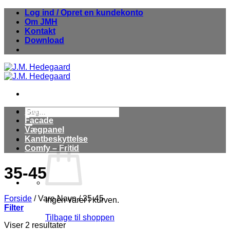
Fortsæt
Log ind / Opret en kundekonto
til
Om JMH
indhold
Kontakt
Download
Søg
Stuk
efter:
Facade
Vægpanel
Kantbeskyttelse
Comfy – Fritid
35-45
Forside
/
Vare Navn
/
35-45
Ingen varer i kurven.
Filter
Tilbage til shoppen
Viser 2 resultater