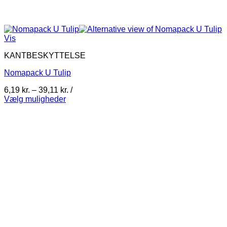
Vis
KANTBESKYTTELSE
Nomapack U Tulip
Prisinterval:
6,19
kr.
–
39,11
kr.
/
6,19 kr.
Vælg muligheder
Dette
til
vare
39,11 kr.
har
flere
varianter.
Mulighederne
kan
vælges
på
varesiden