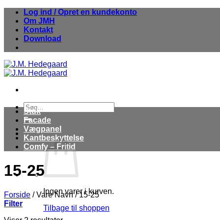
Fortsæt
Log ind / Opret en kundekonto
til
Om JMH
indhold
Kontakt
Download
Søg
Stuk
efter:
Facade
Vægpanel
Kantbeskyttelse
Comfy – Fritid
15-25
Ingen varer i kurven.
Forside
/
Vare Navn
/
15-25
Filter
Tilbage til shoppen