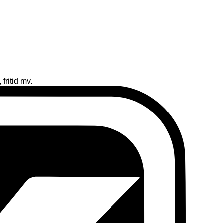
fritid mv.
D