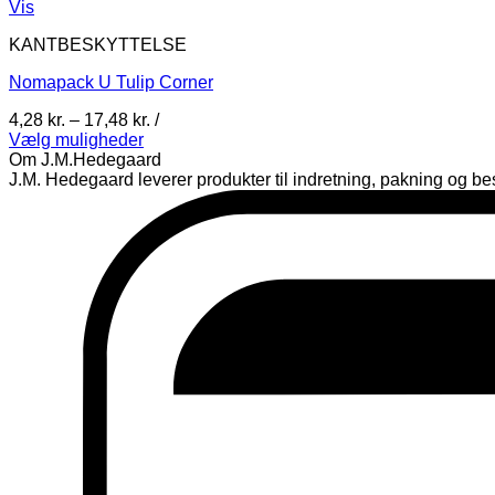
Vis
KANTBESKYTTELSE
Nomapack U Tulip Corner
Prisinterval:
4,28
kr.
–
17,48
kr.
/
4,28 kr.
Vælg muligheder
Dette
til
Om J.M.Hedegaard
vare
17,48 kr.
J.M. Hedegaard leverer produkter til indretning, pakning og besk
har
flere
varianter.
Mulighederne
kan
vælges
på
varesiden