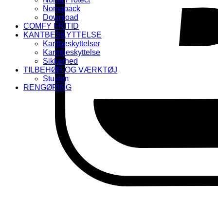
Nomapack
Download
COMFY FRITID
KANTBESKYTTELSE
Kantbeskyttelser
Karmbeskyttelse
Sikkerhed
TILBEHØR OG VÆRKTØJ
Stuklim
RENGØRING