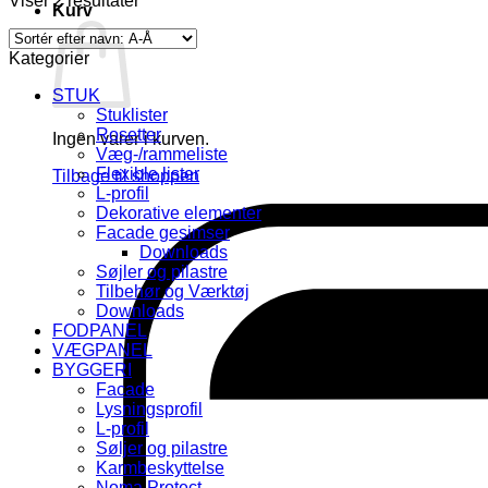
Viser 2 resultater
Kurv
Kategorier
STUK
Stuklister
Rosetter
Ingen varer i kurven.
Væg-/rammeliste
Flexible lister
Tilbage til shoppen
L-profil
Dekorative elementer
Facade gesimser
Downloads
Søjler og pilastre
Tilbehør og Værktøj
Downloads
FODPANEL
VÆGPANEL
BYGGERI
Facade
Lysningsprofil
L-profil
Søljer og pilastre
Karmbeskyttelse
Noma Protect