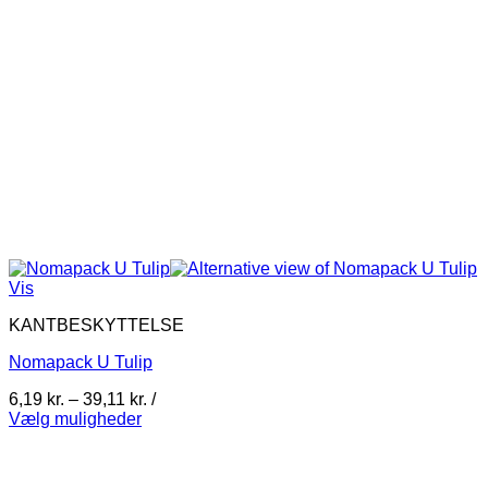
Vis
KANTBESKYTTELSE
Nomapack U Tulip
Prisinterval:
6,19
kr.
–
39,11
kr.
/
6,19 kr.
Vælg muligheder
Dette
til
vare
39,11 kr.
har