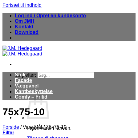
Fortsæt til indhold
Log ind / Opret en kundekonto
Om JMH
Kontakt
Download
Stuk
Søg efter:
Facade
Vægpanel
Kantbeskyttelse
Comfy – Fritid
75x75-10
Forside
/
Vare Mål
/
75x75-10
Ingen varer i kurven.
Filter