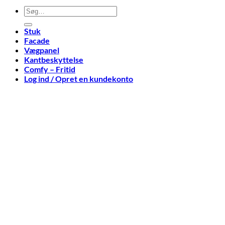
Søg
efter:
Stuk
Facade
Vægpanel
Kantbeskyttelse
Comfy – Fritid
Log ind / Opret en kundekonto
Log ind
Påkrævet
Brugernavn eller e-mailadresse
*
Påkrævet
Adgangskode
*
Husk mig
Log ind
Mistet din adgangskode?