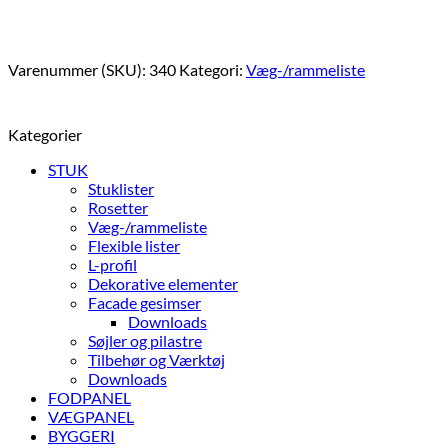
Varenummer (SKU):
340
Kategori:
Væg-/rammeliste
Kategorier
STUK
Stuklister
Rosetter
Væg-/rammeliste
Flexible lister
L-profil
Dekorative elementer
Facade gesimser
Downloads
Søjler og pilastre
Tilbehør og Værktøj
Downloads
FODPANEL
VÆGPANEL
BYGGERI