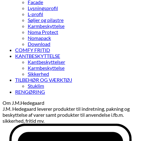
Facade
Lysningsprofil
L-profil
Søljer og pilastre
Karmbeskyttelse
Noma Protect
Nomapack
Download
COMFY FRITID
KANTBESKYTTELSE
Kantbeskyttelser
Karmbeskyttelse
Sikkerhed
TILBEHØR OG VÆRKTØJ
Stuklim
RENGØRING
Om J.M.Hedegaard
J.M. Hedegaard leverer produkter til indretning, pakning og
beskyttelse af varer samt produkter til anvendelse i.fb.m.
sikkerhed, fritid mv.
D