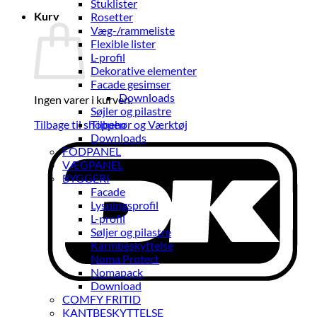
Stuklister
Kurv
Rosetter
Væg-/rammeliste
Flexible lister
L-profil
Dekorative elementer
Facade gesimser
Downloads
Ingen varer i kurven.
Søjler og pilastre
Tilbage til shoppen
Tilbehør og Værktøj
Downloads
D
FODPANEL
VÆGPANEL
BYGGERI
Facade
Lysningsprofil
L-profil
Søljer og pilastre
Karmbeskyttelse
Noma Protect
Nomapack
Download
COMFY FRITID
KANTBESKYTTELSE