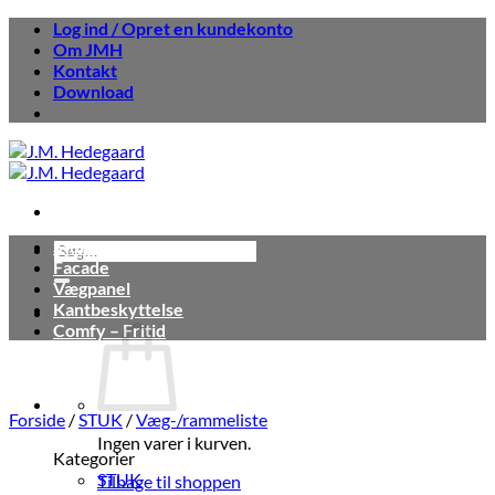
Fortsæt
Log ind / Opret en kundekonto
til
Om JMH
indhold
Kontakt
Download
Stuk
Søg
Facade
efter:
Vægpanel
Kantbeskyttelse
Comfy – Fritid
Forside
/
STUK
/
Væg-/rammeliste
Ingen varer i kurven.
Kategorier
STUK
Tilbage til shoppen