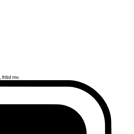
fritid mv.
D