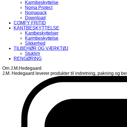
Karmbeskyttelse
Noma Protect
Nomapack
Download
COMFY FRITID
KANTBESKYTTELSE
Kantbeskyttelser
Karmbeskyttelse
Sikkerhed
TILBEHØR OG VÆRKTØJ
Stuklim
RENGØRING
Om J.M.Hedegaard
J.M. Hedegaard leverer produkter til indretning, pakning og besk