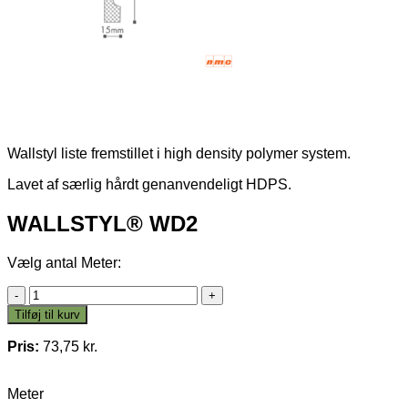
Wallstyl liste fremstillet i high density polymer system.
Lavet af særlig hårdt genanvendeligt HDPS.
WALLSTYL® WD2
Vælg antal Meter:
WALLSTYL®
WD2
Tilføj til kurv
antal
Pris:
73,75
kr.
Meter