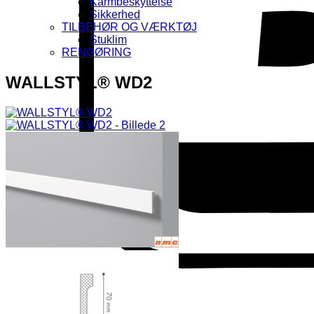
Karmbeskyttelse
Sikkerhed
TILBEHØR OG VÆRKTØJ
Stuklim
RENGØRING
WALLSTYL® WD2