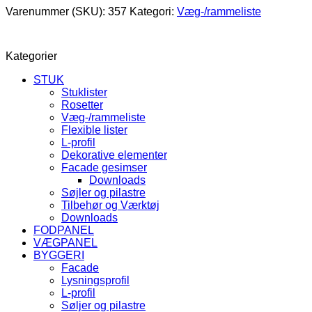
Varenummer (SKU):
357
Kategori:
Væg-/rammeliste
Kategorier
STUK
Stuklister
Rosetter
Væg-/rammeliste
Flexible lister
L-profil
Dekorative elementer
Facade gesimser
Downloads
Søjler og pilastre
Tilbehør og Værktøj
Downloads
FODPANEL
VÆGPANEL
BYGGERI
Facade
Lysningsprofil
L-profil
Søljer og pilastre