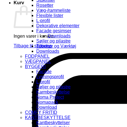
Stuklister
Kurv
Rosetter
Væg-/rammeliste
Flexible lister
L-profil
Dekorative elementer
Facade gesimser
Downloads
Ingen varer i kurven.
Søjler og pilastre
Tilbage til shoppen
Tilbehør og Værktøj
Downloads
FODPANEL
VÆGPANEL
BYGGERI
Facade
Lysningsprofil
L-profil
Søljer og pilastre
Karmbeskyttelse
Noma Protect
Nomapack
Download
COMFY FRITID
KANTBESKYTTELSE
Kantbeskyttelser