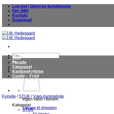
Fortsæt
Log ind / Opret en kundekonto
til
Om JMH
indhold
Kontakt
Download
Søg
Stuk
efter:
Facade
Vægpanel
Kantbeskyttelse
Comfy – Fritid
Forside
/
STUK
/
Væg-/rammeliste
Ingen varer i kurven.
Kategorier
Tilbage til shoppen
STUK