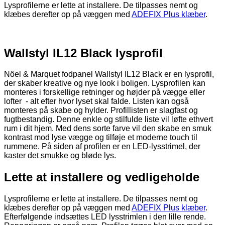
Lysprofilerne er lette at installere. De tilpasses nemt og
klæbes derefter op på væggen med
ADEFIX Plus klæber
.
Wallstyl IL12 Black lysprofil
Nöel & Marquet fodpanel Wallstyl IL12 Black er en lysprofil,
der skaber kreative og nye look i boligen. Lysprofilen kan
monteres i forskellige retninger og højder på vægge eller
lofter - alt efter hvor lyset skal falde. Listen kan også
monteres på skabe og hylder. Profillisten er slagfast og
fugtbestandig. Denne enkle og stilfulde liste vil løfte ethvert
rum i dit hjem. Med dens sorte farve vil den skabe en smuk
kontrast mod lyse vægge og tilføje et moderne touch til
rummene. På siden af profilen er en LED-lysstrimel, der
kaster det smukke og bløde lys.
Lette at installere og vedligeholde
Lysprofilerne er lette at installere. De tilpasses nemt og
klæbes derefter op på væggen med
ADEFIX Plus klæber
.
Efterfølgende indsættes LED lysstrimlen i den lille rende.