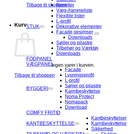
Tilbage til shoppen
Rosetter
Væg-/rammeliste
Flexible lister
L-profil
Kurv
STUK
Dekorative elementer
Facade gesimser
Downloads
Søjler og pilastre
Tilbehør og Værktøj
Downloads
FODPANEL
VÆGPANEL
Ingen varer i kurven.
Facade
Lysningsprofil
Tilbage til shoppen
L-profil
Søljer og pilastre
BYGGERI
Karmbeskyttelse
Noma Protect
Nomapack
Download
COMFY FRITID
Kantbeskyttelser
KANTBESKYTTELSE
Karmbeskyttelse
Sikkerhed