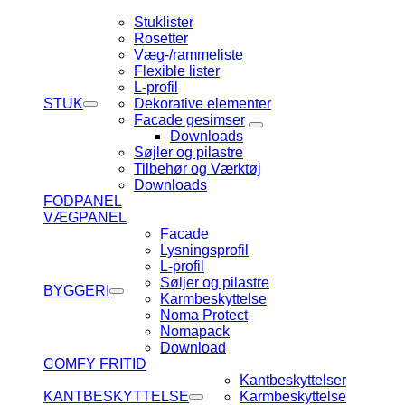
Stuklister
Rosetter
Væg-/rammeliste
Flexible lister
L-profil
STUK
Dekorative elementer
Facade gesimser
Downloads
Søjler og pilastre
Tilbehør og Værktøj
Downloads
FODPANEL
VÆGPANEL
Facade
Lysningsprofil
L-profil
Søljer og pilastre
BYGGERI
Karmbeskyttelse
Noma Protect
Nomapack
Download
COMFY FRITID
Kantbeskyttelser
KANTBESKYTTELSE
Karmbeskyttelse