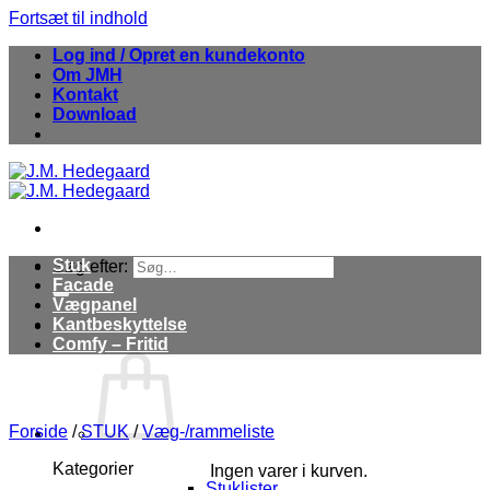
Fortsæt til indhold
Log ind / Opret en kundekonto
Om JMH
Kontakt
Download
Stuk
Søg efter:
Facade
Vægpanel
Kantbeskyttelse
Comfy – Fritid
Forside
/
STUK
/
Væg-/rammeliste
Kategorier
Ingen varer i kurven.
Stuklister