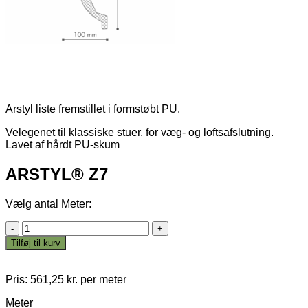
Arstyl liste fremstillet i formstøbt PU.
Velegenet til klassiske stuer, for væg- og loftsafslutning.
Lavet af hårdt PU-skum
ARSTYL® Z7
Vælg antal Meter:
ARSTYL®
Z7
Tilføj til kurv
antal
Pris:
561,25
kr.
per meter
Meter