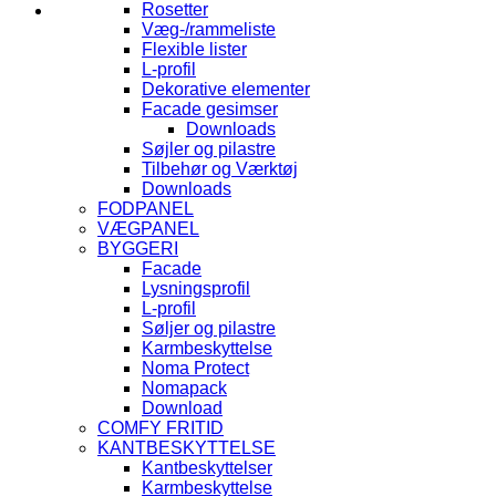
Rosetter
Væg-/rammeliste
Flexible lister
L-profil
Dekorative elementer
Facade gesimser
Downloads
Søjler og pilastre
Tilbehør og Værktøj
Downloads
FODPANEL
VÆGPANEL
BYGGERI
Facade
Lysningsprofil
L-profil
Søljer og pilastre
Karmbeskyttelse
Noma Protect
Nomapack
Download
COMFY FRITID
KANTBESKYTTELSE
Kantbeskyttelser
Karmbeskyttelse