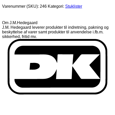
Varenummer (SKU):
246
Kategori:
Stuklister
Om J.M.Hedegaard
J.M. Hedegaard leverer produkter til indretning, pakning og
beskyttelse af varer samt produkter til anvendelse i.fb.m.
sikkerhed, fritid mv.
D
Fortrydelses- og reklamationsret
Privatlivspolitik
Handelsbetingelser