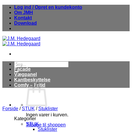
Fortsæt
Log ind / Opret en kundekonto
til
Om JMH
indhold
Kontakt
Download
Søg
Stuk
efter:
Facade
Vægpanel
Kantbeskyttelse
Comfy – Fritid
Forside
/
STUK
/
Stuklister
Ingen varer i kurven.
Kategorier
STUK
Tilbage til shoppen
Stuklister