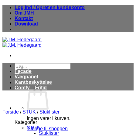
Fortsæt
Log ind / Opret en kundekonto
til
Om JMH
indhold
Kontakt
Download
Søg
Stuk
efter:
Facade
Vægpanel
Kantbeskyttelse
Comfy – Fritid
Forside
/
STUK
/
Stuklister
Ingen varer i kurven.
Kategorier
STUK
Tilbage til shoppen
Stuklister