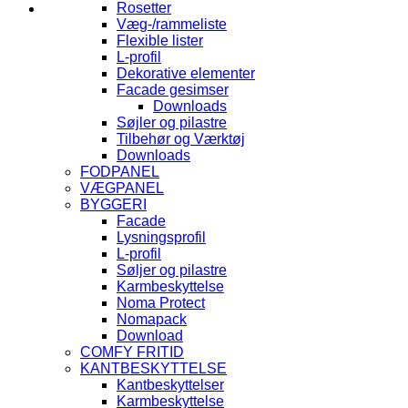
Rosetter
Væg-/rammeliste
Flexible lister
L-profil
Dekorative elementer
Facade gesimser
Downloads
Søjler og pilastre
Tilbehør og Værktøj
Downloads
FODPANEL
VÆGPANEL
BYGGERI
Facade
Lysningsprofil
L-profil
Søljer og pilastre
Karmbeskyttelse
Noma Protect
Nomapack
Download
COMFY FRITID
KANTBESKYTTELSE
Kantbeskyttelser
Karmbeskyttelse