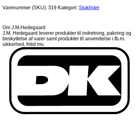
Varenummer (SKU):
319
Kategori:
Stuklister
Om J.M.Hedegaard
J.M. Hedegaard leverer produkter til indretning, pakning og
beskyttelse af varer samt produkter til anvendelse i.fb.m.
sikkerhed, fritid mv.
D
Fortrydelses- og reklamationsret
Privatlivspolitik
Handelsbetingelser