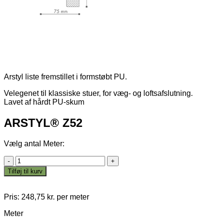
Arstyl liste fremstillet i formstøbt PU.
Velegenet til klassiske stuer, for væg- og loftsafslutning.
Lavet af hårdt PU-skum
ARSTYL® Z52
Vælg antal Meter:
ARSTYL®
Z52
Tilføj til kurv
antal
Pris:
248,75
kr.
per meter
Meter